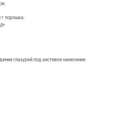
ри.
 г порошка:
ол
»
дения глазурей под кистевое нанесение.