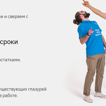
и и сверяем с
 сроки
остатками.
существующих глазурей
в работе.