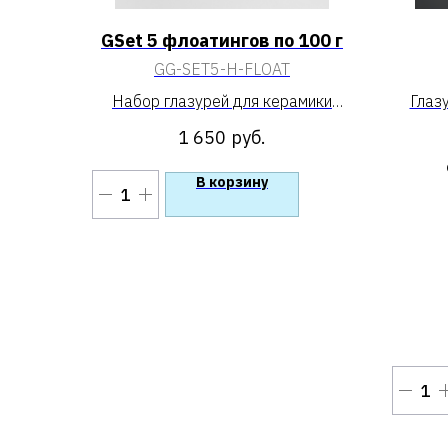
GSet 5 флоатингов по 100 г
GG-SET5-H-FLOAT
Набор глазурей для керамики
Глаз
«GSet 5 флоатингов по 100 г»
1 650
руб.
В корзину