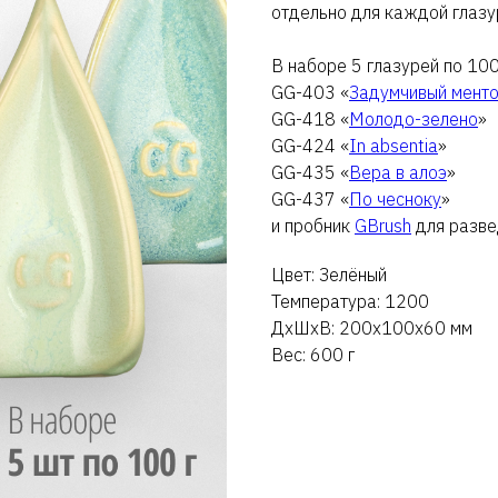
отдельно для каждой глазу
В наборе 5 глазурей по 100
GG-403 «
Задумчивый мент
GG-418 «
Молодо-зелено
»
GG-424 «
In absentia
»
GG-435 «
Вера в алоэ
»
GG-437 «
По чесноку
»
и пробник
GBrush
для разве
Цвет: Зелёный
Температура: 1200
ДxШxВ: 200x100x60 мм
Вес: 600 г