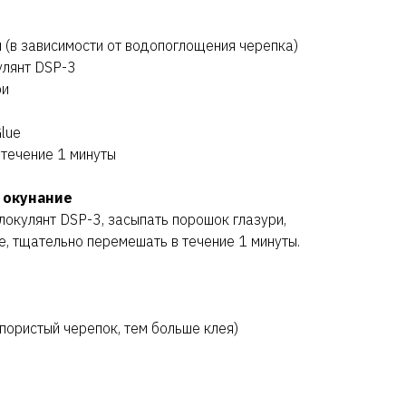
л (в зависимости от водопоглощения черепка)
улянт DSP-3
ри
lue
 течение 1 минуты
 окунание
локулянт DSP-3, засыпать порошок глазури,
e, тщательно перемешать в течение 1 минуты.
пористый черепок, тем больше клея)