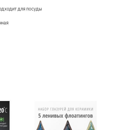
одходит для посуды
чная