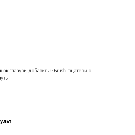
шок глазури, добавить GBrush, тщательно
уты.
пульт