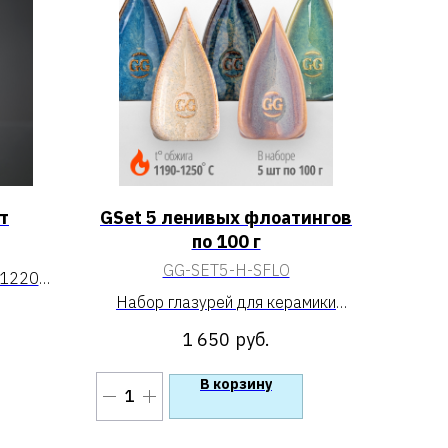
т
GSet 5 ленивых флоатингов
по 100 г
GG-SET5-H-SFLO
 1220
»
Набор глазурей для керамики
«GSet 5 ленивых флоатингов по
1 650
руб.
100 г»
В корзину