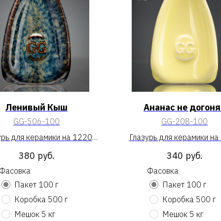
Ленивый Кыш
Ананас не догоня
GG-506-100
GG-208-100
урь для керамики на 1220
Глазурь для керамики на
«Ленивый Кыш»
«Ананас не догонят
380
руб.
340
руб.
Фасовка
Фасовка
Пакет 100 г
Пакет 100 г
Коробка 500 г
Коробка 500 г
Мешок 5 кг
Мешок 5 кг