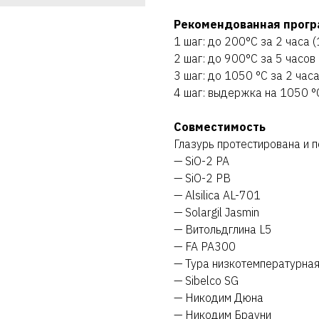
Рекомендованная прогр
1 шаг: до 200°C за 2 часа (
2 шаг: до 900°C за 5 часов 
3 шаг: до 1050 °C за 2 часа
4 шаг: выдержка на 1050 °
Совместимость
Глазурь протестирована и п
— SiO-2 PA
— SiO-2 PB
— Alsilica AL-701
— Solargil Jasmin
— Витольдглина L5
— FA PA300
— Тура низкотемпературна
— Sibelco SG
— Никодим Дюна
— Никодим Брауни