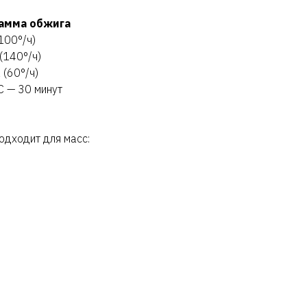
амма обжига
100°/ч)
(140°/ч)
 (60°/ч)
C — 30 минут
одходит для масс:
я