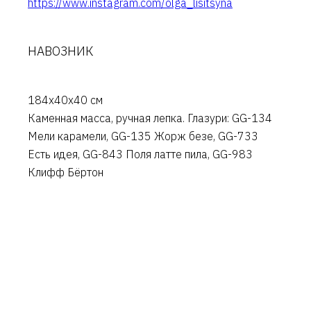
https://www.instagram.com/olga_lisitsyna
НАВОЗНИК
184х40х40 см
Каменная масса, ручная лепка. Глазури: GG-134
Мели карамели, GG-135 Жорж безе, GG-733
Есть идея, GG-843 Поля латте пила, GG-983
Клифф Бёртон