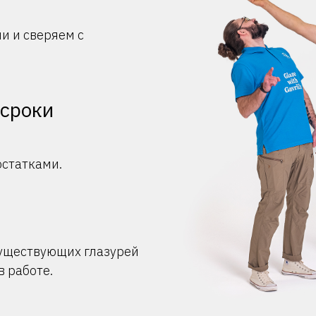
и и сверяем с
 сроки
остатками.
существующих глазурей
в работе.