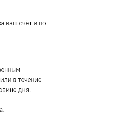
а ваш счёт и по
твенным
 или в течение
овине дня.
а.