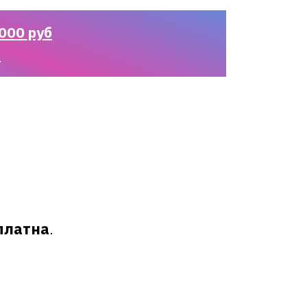
000 руб
n
платна
.