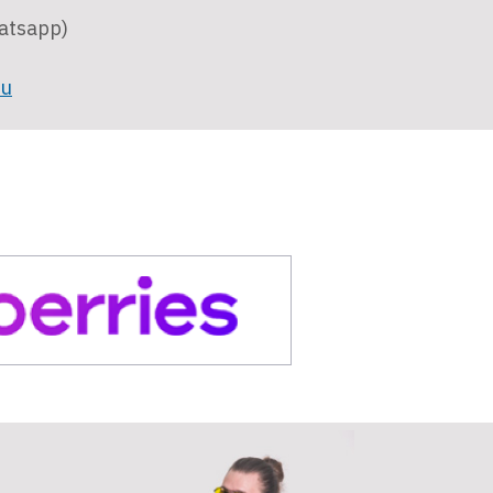
atsapp)
ru