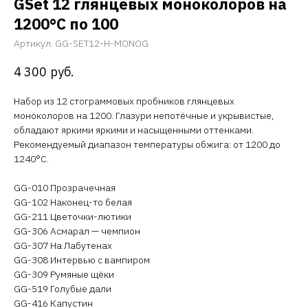
GSet 12 глянцевых моноколоров на
1200°С по 100
Артикул:
GG-SET12-H-MONOG
4 300
руб.
Набор из 12 стограммовых пробников глянцевых
моноколоров на 1200. Глазури непотёчные и укрывистые,
обладают яркими яркими и насыщенными оттенками.
Рекомендуемый диапазон температуры обжига: от 1200 до
1240°С.
GG-010 Прозрачечная
GG-102 Наконец-то белая
GG-211 Цветочки-лютики
GG-306 Асмарал — чемпион
GG-307 На Лабутенах
GG-308 Интервью с вампиром
GG-309 Румяные щёки
GG-519 Голубые дали
GG-416 Капустин