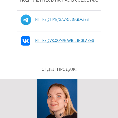
ПОДПИШИТЕСЬ НА НАС В СОЦСЕТЯХ:
HTTPS://T.ME/GAVRILINGLAZES
HTTPS://VK.COM/GAVRILINGLAZES
ОТДЕЛ ПРОДАЖ: