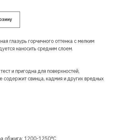
рзину
ная глазурь горчичного оттенка с мелким
уется наносить средним слоем.
тест и пригодна для поверхностей,
е содержит свинца, кадмия и других вредных
ра обжига: 1200-1250°C