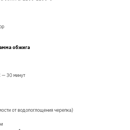
ор
амма обжига
 — 30 минут
имости от водопоглощения черепка)
ри