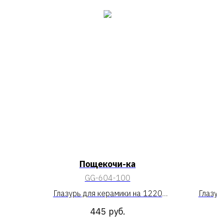
Пощекочи-ка
GG-604-100
Глазурь для керамики на 1220
Глаз
«Пощекочи-ка»
445
руб.