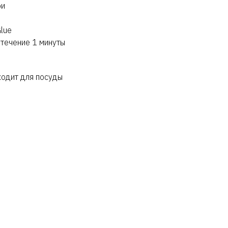
ри
lue
 течение 1 минуты
ходит для посуды