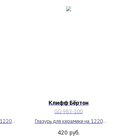
Клифф Бёртон
GG-983-100
 1220
Глазурь для керамики на 1220
«Клифф Бёртон»
420
руб.