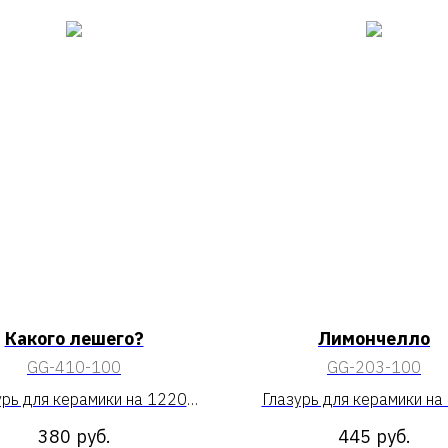
Какого лешего?
Лимончелло
GG-410-100
GG-203-100
урь для керамики на 1220
Глазурь для керамики на
«Какого лешего?»
«Лимончелло»
380
руб.
445
руб.