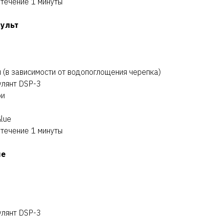
 течение 1 минуты
пульт
л (в зависимости от водопоглощения черепка)
улянт DSP-3
ри
lue
 течение 1 минуты
ие
улянт DSP-3