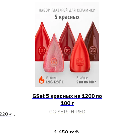
GSet 5 красных на 1200 по
100 г
GG-SET5-H-RED
1220 «И
1 650
руб.