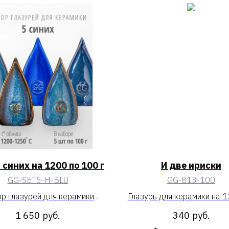
 синих на 1200 по 100 г
И две ириски
GG-SET5-H-BLU
GG-813-100
р глазурей для керамики
Глазурь для керамики на 
 5 синих на 1200 по 100 г»
две ириски»
1 650
руб.
340
руб.