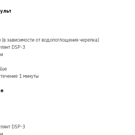
пульт
л (в зависимости от водопоглощения черепка)
улянт DSP-3
ри
lue
 течение 1 минуты
ие
улянт DSP-3
ри