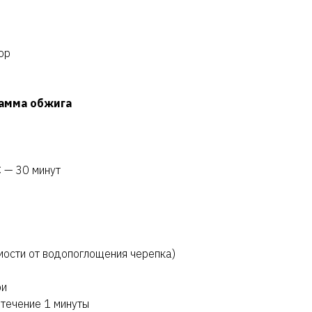
ор
амма обжига
 — 30 минут
имости от водопоглощения черепка)
ри
 течение 1 минуты