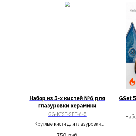
Набор из 5-х кистей №6 для
GSet 5
глазуровки керамики
GG-KIST-SET-6-5
Набо
Круглые кисти для глазуровки
«GSet
керамики из натурального волоса
750
руб.