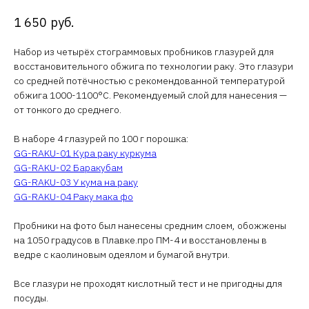
1 650
руб.
Набор из четырёх стограммовых пробников глазурей для
восстановительного обжига по технологии раку. Это глазури
со средней потёчностью с рекомендованной температурой
обжига 1000-1100°С. Рекомендуемый слой для нанесения —
от тонкого до среднего.
В наборе 4 глазурей по 100 г порошка:
GG-RAKU-01 Кура раку куркума
GG-RAKU-02 Баракубам
GG-RAKU-03 У кума на раку
GG-RAKU-04 Раку мака фо
Пробники на фото был нанесены средним слоем, обожжены
на 1050 градусов в Плавке.про ПМ-4 и восстановлены в
ведре с каолиновым одеялом и бумагой внутри.
Все глазури не проходят кислотный тест и не пригодны для
посуды.