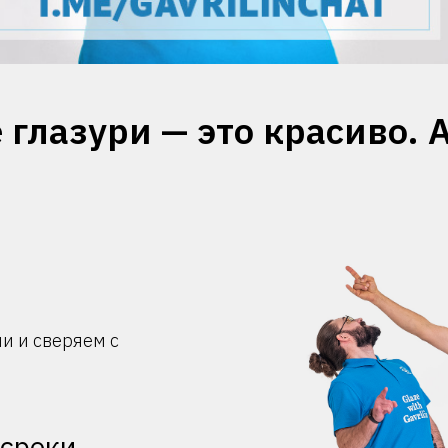
глазури — это красиво. 
и и сверяем с
 сроки