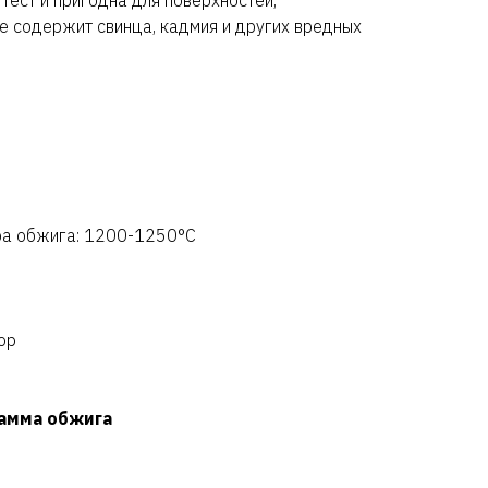
тест и пригодна для поверхностей,
е содержит свинца, кадмия и других вредных
ра обжига: 1200-1250°C
ор
амма обжига