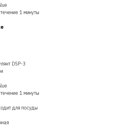
lue
 течение 1 минуты
ие
улянт DSP-3
ри
lue
 течение 1 минуты
ходит для посуды
чная