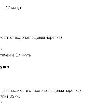
 — 30 минут
имости от водопоглощения черепка)
ри
 течение 1 минуты
пульт
л (в зависимости от водопоглощения черепка)
улянт DSP-3
ри