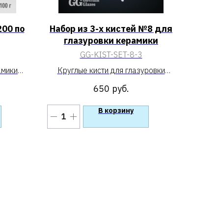
200 по
Набор из 3-х кистей №8 для
глазуровки керамики
GG-KIST-SET-8-3
амики
Круглые кисти для глазуровки
 по 100
керамики из натурального волоса
650
руб.
козы.
В корзину