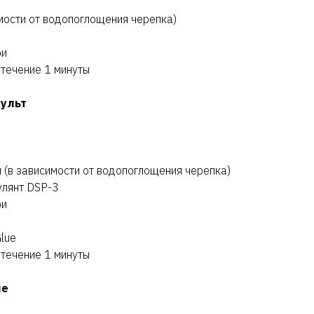
имости от водопоглощения черепка)
ри
 течение 1 минуты
пульт
л (в зависимости от водопоглощения черепка)
улянт DSP-3
ри
lue
 течение 1 минуты
ие