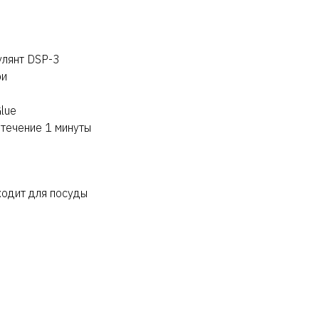
улянт DSP-3
ри
lue
 течение 1 минуты
ходит для посуды