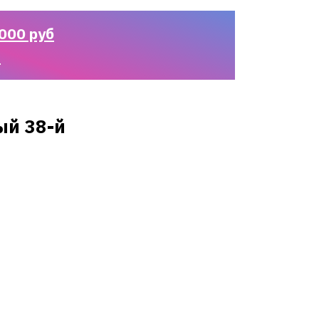
000 руб
n
й 38-й