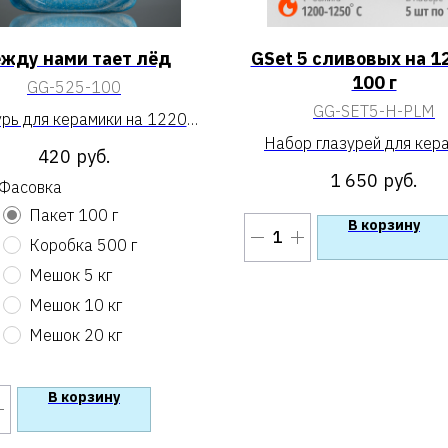
жду нами тает лёд
GSet 5 сливовых на 1
100 г
GG-525-100
GG-SET5-H-PLM
урь для керамики на 1220
Между нами тает лёд»
Набор глазурей для кер
420
руб.
«GSet 5 сливовых на 1200
1 650
руб.
Фасовка
г»
Пакет 100 г
В корзину
Коробка 500 г
Мешок 5 кг
Мешок 10 кг
Мешок 20 кг
В корзину