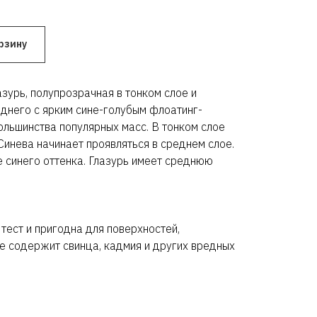
рзину
зурь, полупрозрачная в тонком слое и
еднего с ярким сине-голубым флоатинг-
льшинства популярных масс. В тонком слое
Синева начинает проявляться в среднем слое.
е синего оттенка. Глазурь имеет среднюю
тест и пригодна для поверхностей,
е содержит свинца, кадмия и других вредных