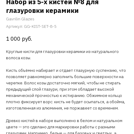
Набор из 5-х кистей №8 для
глазуровки керамики
Gavrilin Glazes
Артикул:
GG-KIST-SET-8-5
1 000
руб.
Круглые кисти для глазуровки керамики из натурального
волоса козы.
Кисть объёмно набирает и отдает глазурную суспензию, что
позволяет равномерно заполнить большие поверхности на
черепке. Волос козы достаточно мягкий, чтобы не стирать
предыдущий слой глазури, при этом обладает высокой
механической прочностью к истиранию. Обжимное кольцо
плотно фиксирует ворс: кисть не будет осыпаться, а обойма,
изготовленная из алюминия, не поржавеет со временем.
Древко кистей в наборе выполнено в белом и натуральном
цвете — это сделано для маркировки работы с разными
глазурями. Например, белые — для базовых и светлых, а