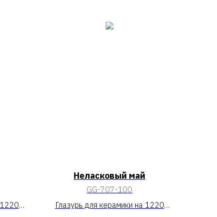
Неласковый май
GG-707-100
 1220
Глазурь для керамики на 1220
«Неласковый май»