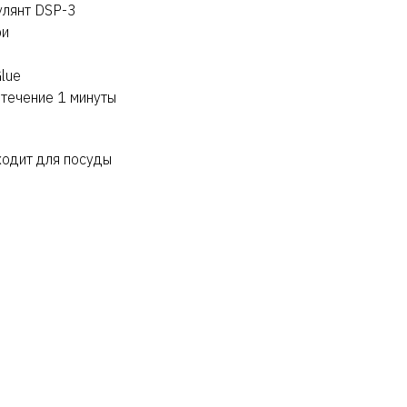
улянт DSP-3
ри
lue
 течение 1 минуты
ходит для посуды