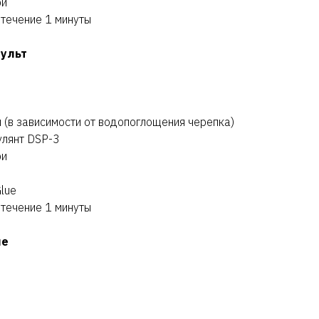
ри
 течение 1 минуты
пульт
л (в зависимости от водопоглощения черепка)
улянт DSP-3
ри
lue
 течение 1 минуты
ие