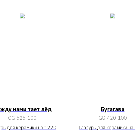
жду нами тает лёд
Бугагава
GG-525-100
GG-420-100
урь для керамики на 1220
Глазурь для керамики на
Между нами тает лёд»
«Бугагава»