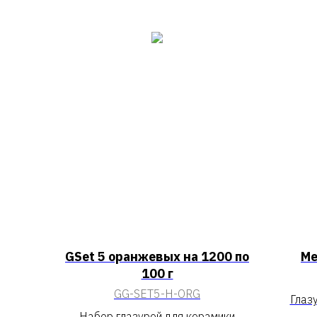
GSet 5 оранжевых на 1200 по
Ме
100 г
GG-SET5-H-ORG
Глаз
Набор глазурей для керамики
«