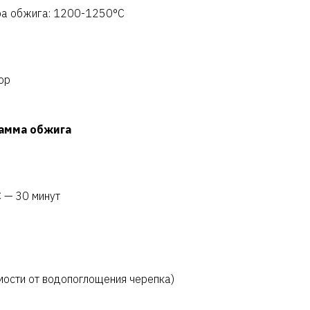
ра обжига: 1200-1250°C
ор
амма обжига
 — 30 минут
имости от водопоглощения черепка)