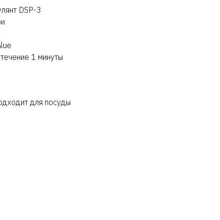
улянт DSP-3
ри
lue
 течение 1 минуты
одходит для посуды