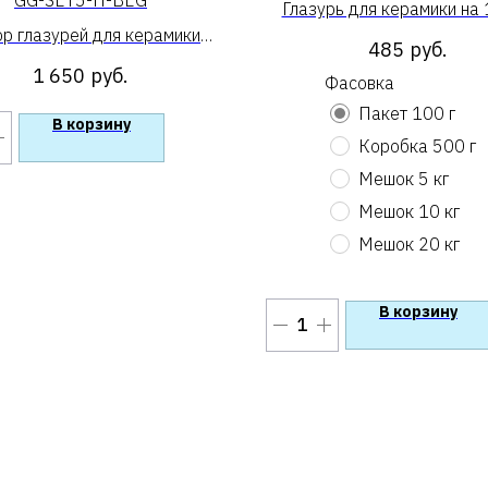
GG-SET5-H-BEG
Глазурь для керамики на
р глазурей для керамики
1250 Gavrilin Glazes
485
руб.
5 бежевых на 1200 по 100
1 650
руб.
Фасовка
г»
Пакет 100 г
В корзину
Коробка 500 г
Мешок 5 кг
Мешок 10 кг
Мешок 20 кг
В корзину