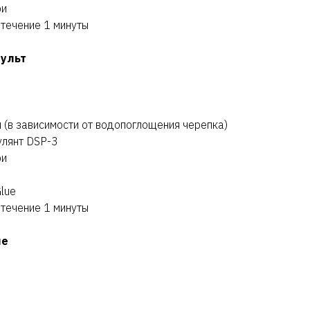
ри
 течение 1 минуты
пульт
л (в зависимости от водопоглощения черепка)
улянт DSP-3
ри
lue
 течение 1 минуты
ие