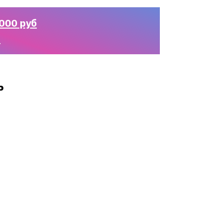
000 руб
n
ь