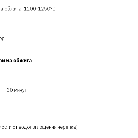
ра обжига: 1200-1250°C
ор
амма обжига
 — 30 минут
имости от водопоглощения черепка)