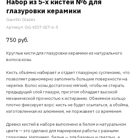
Набор из 5-х кистей №6 для
глазуровки керамики
Gavrilin Glazes
Артикул:
GG-KIST-SET-6-5
750
руб.
Круглые кисти для глазуровки керамики из натурального
волоса козы.
Кисть объёмно набирает и отдает глазурную суспензию, что
позволяет равномерно заполнить большие поверхности на
черепке. Волос козы достаточно мягкий, чтобы не стирать
предыдущий слой глазури, при этом обладает высокой
механической прочностью к истиранию. Обжимное кольцо
плотно фиксирует ворс: кисть не будет осыпаться, а обойма,
изготовленная из алюминия, не поржавеет со временем.
Древко кистей в наборе выполнено в белом и натуральном
цвете — это сделано для маркировки работы с разными
глазурями. Например, белые — для базовых и светлых, а