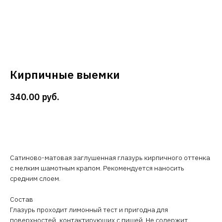
Кирпичные выемки
340.00
руб.
В корзину
Сатиново-матовая заглушенная глазурь кирпичного оттенка
с мелким шамотным крапом. Рекомендуется наносить
средним слоем.
Состав
Глазурь проходит лимонный тест и пригодна для
поверхностей, контактирующих с пищей. Не содержит