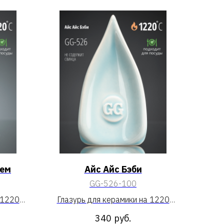
уем
Айс Айс Бэби
GG-526-100
 1220
Глазурь для керамики на 1220
м»
«Айс Айс Бэби»
340
руб.