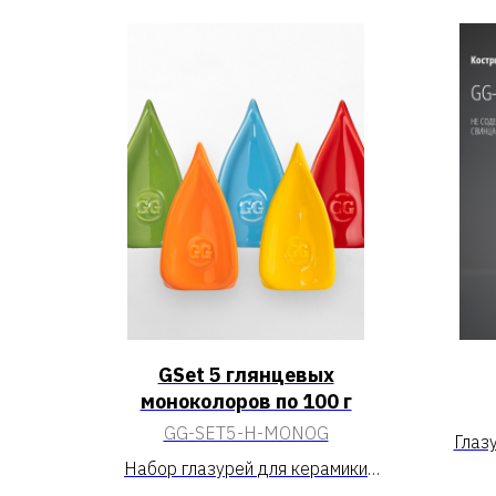
GSet 5 глянцевых
моноколоров по 100 г
GG-SET5-H-MONOG
Глаз
Набор глазурей для керамики
«GSet 5 глянцевых моноколоров по