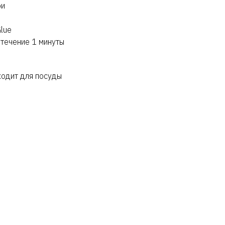
ри
lue
 течение 1 минуты
ходит для посуды