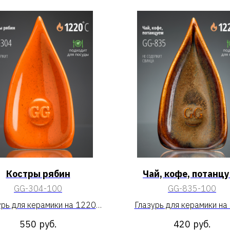
Костры рябин
Чай, кофе, потанц
GG-304-100
GG-835-100
урь для керамики на 1220
Глазурь для керамики на
«Костры рябин»
«Чай, кофе, потанцуе
550
руб.
420
руб.