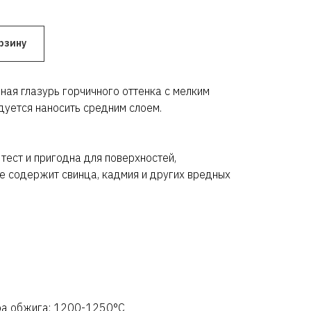
рзину
ная глазурь горчичного оттенка с мелким
уется наносить средним слоем.
тест и пригодна для поверхностей,
е содержит свинца, кадмия и других вредных
ра обжига: 1200-1250°C