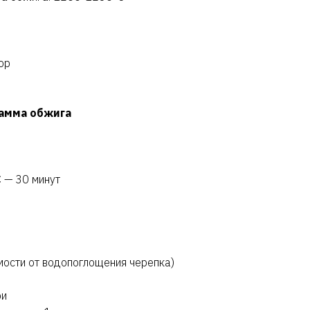
ор
амма обжига
 — 30 минут
имости от водопоглощения черепка)
ри