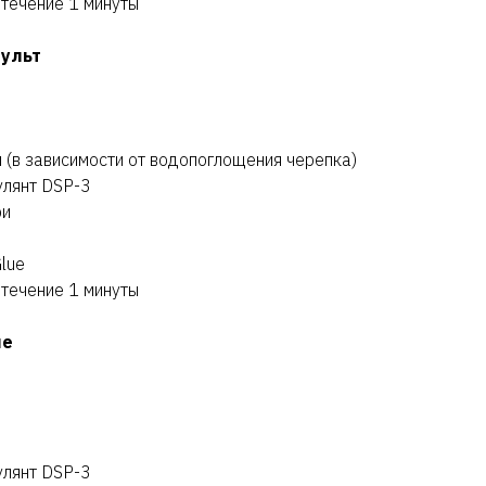
 течение 1 минуты
пульт
л (в зависимости от водопоглощения черепка)
улянт DSP-3
ри
lue
 течение 1 минуты
ие
улянт DSP-3