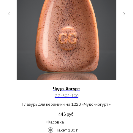
Чудо-йогурт
GG-302-100
Глазурь для керамики на 1220 «Чудо-йогурт»
445
руб.
Фасовка
Пакет 100 г