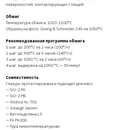
поверхностей, контактирующих с пищей.
Обжиг
Температура обжига: 1020-1100°C
Образец на фото: Goerg & Schneider 245 на 1050°C.
Рекомендованная программа обжига
1 шаг: до 200°C за 2 часа (100°/ч)
2 шаг: до 900°C за 5 часов (140°/ч)
3 шаг: до 1050 °C за 2 часа (60°/ч)
4 шаг: выдержка на 1050 °C — 30 минут
Совместимость
Глазурь протестирована и подходит для масс:
— SiO-2 PA
— SiO-2 PB
— Alsilica AL-701
— Solargil Jasmin
— Витольдглина L5
— FA PA300
— Тура низкотемпературная