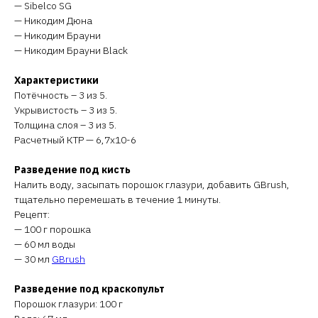
— Sibelco SG
— Никодим Дюна
— Никодим Брауни
— Никодим Брауни Black
Характеристики
Потёчность – 3 из 5.
Укрывистость – 3 из 5.
Толщина слоя – 3 из 5.
Расчетный КТР — 6,7х10-6
Разведение под кисть
Налить воду, засыпать порошок глазури, добавить GBrush,
тщательно перемешать в течение 1 минуты.
Рецепт:
— 100 г порошка
— 60 мл воды
— 30 мл
GBrush
Разведение под краскопульт
Порошок глазури: 100 г