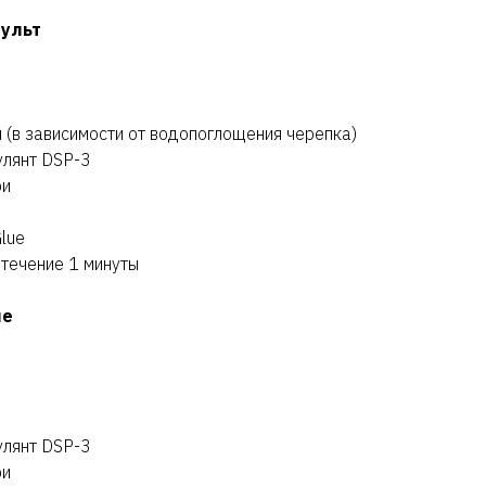
пульт
л (в зависимости от водопоглощения черепка)
улянт DSP-3
ри
lue
 течение 1 минуты
ие
улянт DSP-3
ри