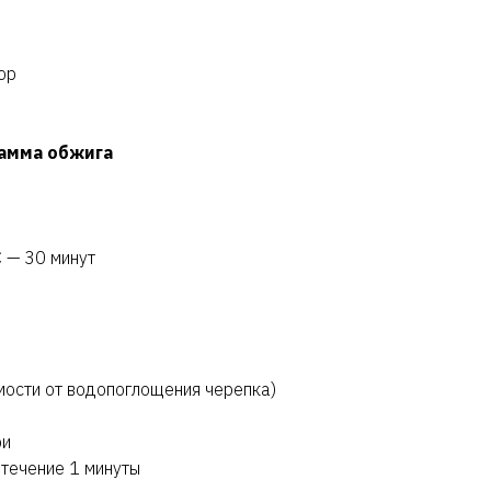
ор
амма обжига
 — 30 минут
имости от водопоглощения черепка)
ри
 течение 1 минуты