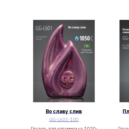
Во славу слив
Пл
GG-L601-100
Глазурь для керамики на 1020-
Глаз