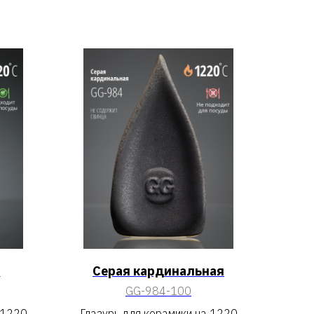
я
Серая кардинальная
GG-984-100
 1220
Глазурь для керамики на 1220