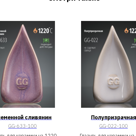
еменной сливянин
Полупризрачна
GG-633-100
GG-022-100
урь для керамики на 1220
Глазурь для керамики на